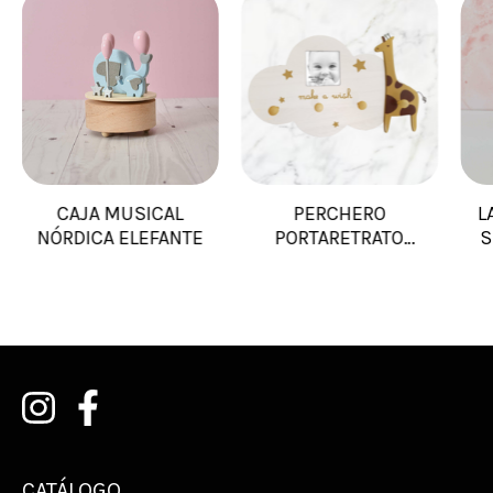
CAJA MUSICAL
PERCHERO
L
NÓRDICA ELEFANTE
PORTARETRATO
S
JIRAFA
CATÁLOGO