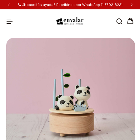
📞 ¿Necesitás ayuda? Escribinos por WhatsApp 11 5702-8221