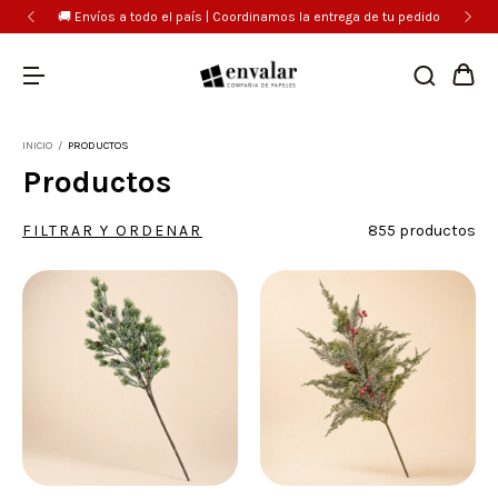
🚚 Envíos a todo el país | Coordinamos la entrega de tu pedido
INICIO
/
PRODUCTOS
Productos
FILTRAR Y ORDENAR
855 productos