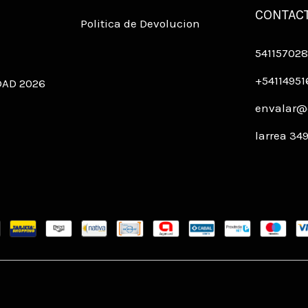
CONTAC
Politica de Devolucion
541157028
+5411495
DAD 2026
envalar@
larrea 34