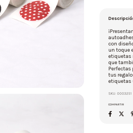
Descripció
¡Presenta
autoadhes
con diseño
un toque e
etiquetas 
que tambié
Perfectas 
tus regal
etiquetas
SKU:
0003251
COMPARTIR