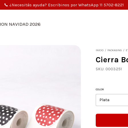
📞 ¿Necesitás ayuda? Escribinos por WhatsApp 11 5702-8221
ION NAVIDAD 2026
INICIO
/
PACKAGING
/
E
Cierra B
SKU:
0003251
COLOR