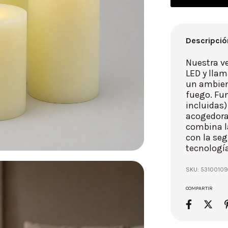
Descripció
Nuestra ve
LED y llam
un ambient
fuego. Fun
incluidas)
acogedora.
combina la
con la seg
tecnología
SKU:
5310010
COMPARTIR