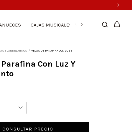
ANUECES
CAJAS MUSICALES
LUCES
PESEBRES 
LAS Y CANDELABROS
/
VELAS DE PARAFINA CON LUZ Y
 Parafina Con Luz Y
nto