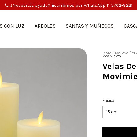
🎄 Venta exclusiva mayorista | Compra mínima $3.000.000
S CON LUZ
ARBOLES
SANTAS Y MUÑECOS
CASC
INICIO
/
NAVIDAD
/
VE
MOVIMIENTO
Velas De
Movimie
MEDIDA