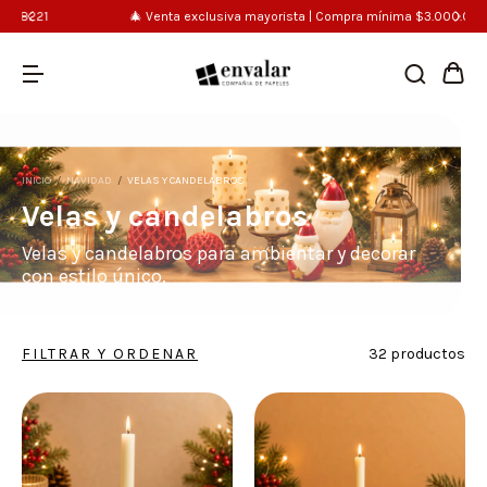
🎄 Venta exclusiva mayorista | Compra mínima $3.000.000
INICIO
/
NAVIDAD
/
VELAS Y CANDELABROS
Velas y candelabros
Velas y candelabros para ambientar y decorar
con estilo único.
FILTRAR Y ORDENAR
32 productos