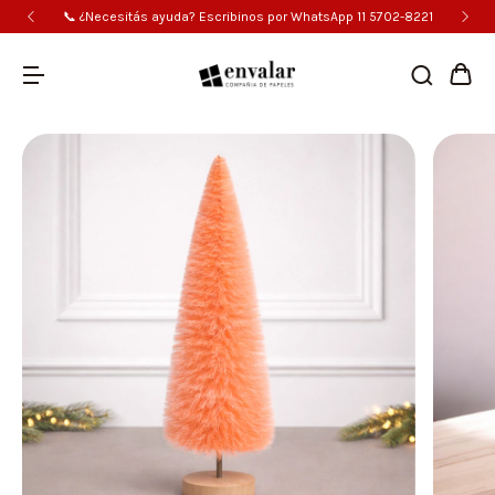
📞 ¿Necesitás ayuda? Escribinos por WhatsApp 11 5702-8221