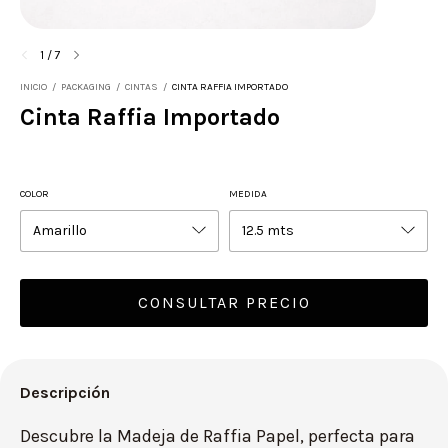
1
/
7
INICIO
/
PACKAGING
/
CINTAS
/
CINTA RAFFIA IMPORTADO
Cinta Raffia Importado
COLOR
MEDIDA
Descripción
Descubre la Madeja de Raffia Papel, perfecta para