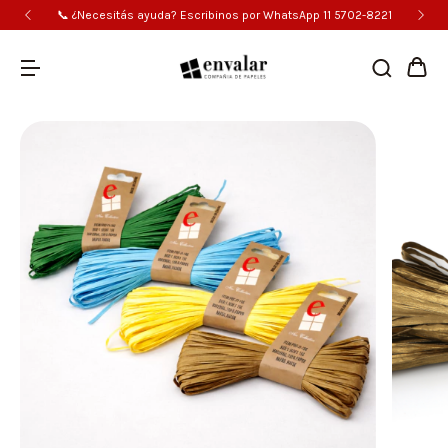
📞 ¿Necesitás ayuda? Escribinos por WhatsApp 11 5702-8221