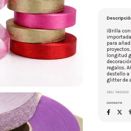
Descripció
¡Brilla con
importada
para añad
proyectos.
longitud g
decoració
regalos. A
destello a
glitter de 
SKU:
1140003
COMPARTIR