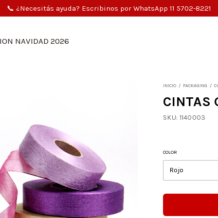
🎄 Venta exclusiva mayorista | Compra mínima $3.000.000
ION NAVIDAD 2026
INICIO
/
PACKAGING
/
C
CINTAS 
SKU:
1140003
COLOR