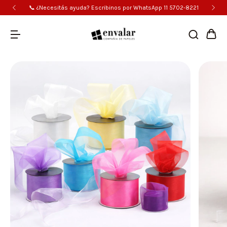
📞 ¿Necesitás ayuda? Escribinos por WhatsApp 11 5702-8221